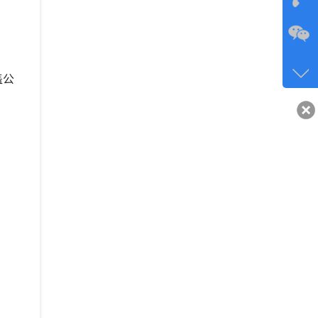
咨询
134-6
盖公
客服q
40743