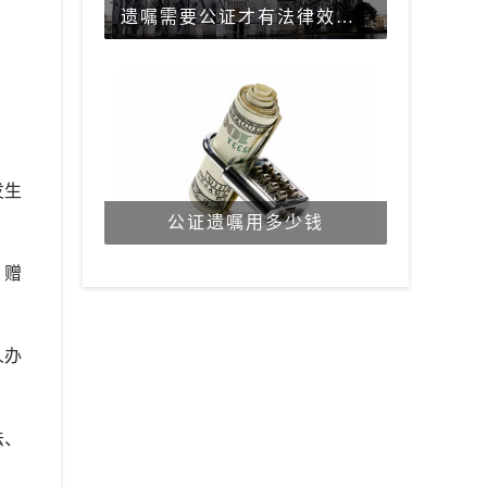
遗嘱需要公证才有法律效力吗？
发生
公证遗嘱用多少钱
、赠
人办
法、