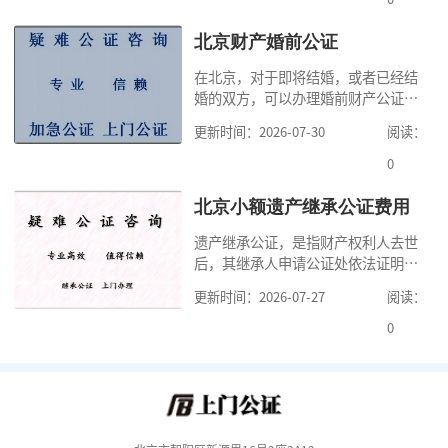
少时间。今天公证咨询就来告诉大
家，办理公证的时候除了需要按照公
北京财产婚前公证
证处的要求填写申请表外，还需要知
在北京，对于即将结婚，或者已经结
道北京公证需要什么材料,北京公证需
婚的双方，可以办理婚前财产公证，
要多少钱？北京公
明确婚前财产的归属以及债务承担方
更新时间：2026-07-30
阅读：
式，可以避免个人财产引发的纠纷，
但是，在北京办理婚前财产公证，除
0
了按照规定提交真实、合法的证明材
料外，公证咨询告诉大家，我们有必
北京小额遗产继承公证费用
要知道北京婚前财产公证收费标准,北
遗产继承公证，是指财产权利人去世
京婚前财产公证机构？了解这些不仅
后，其继承人申请公证处依法证明继
有利于我们根
承人继承遗产行为的合法性与真实性
更新时间：2026-07-27
阅读：
的证明活动。通过公证，继承人可以
拿着享有继承权的公证书办理遗产过
0
户手续。公证咨询告诉大家，小额遗
产继承公证，也要遵守公证流程，依
法提交证明材料，按照规定交纳公证
费。我们在办理继承公证的时候，需
要知道北京遗