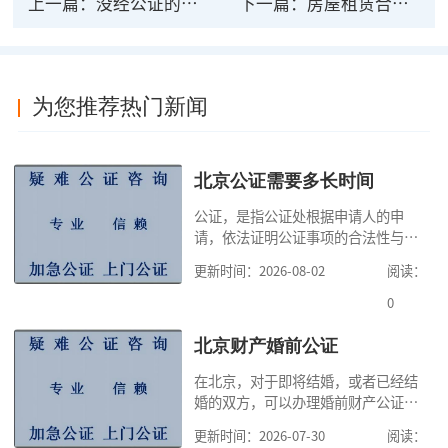
上一篇：
没经公证的协议在法律上有效吗？
下一篇：
房屋租赁合同公证法律意义是什么？什么是公证
为您推荐热门新闻
北京公证需要多长时间
公证，是指公证处根据申请人的申
请，依法证明公证事项的合法性与真
实性的证明活动，通过公证，可以提
更新时间：2026-08-02
阅读：
高公证事项的效力，固定证据，但是
很多人不知道在北京办理公证需要多
0
少时间。今天公证咨询就来告诉大
家，办理公证的时候除了需要按照公
北京财产婚前公证
证处的要求填写申请表外，还需要知
在北京，对于即将结婚，或者已经结
道北京公证需要什么材料,北京公证需
婚的双方，可以办理婚前财产公证，
要多少钱？北京公
明确婚前财产的归属以及债务承担方
更新时间：2026-07-30
阅读：
式，可以避免个人财产引发的纠纷，