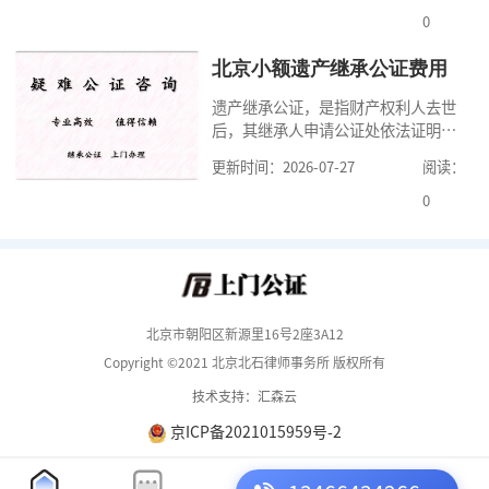
但是，在北京办理婚前财产公证，除
0
了按照规定提交真实、合法的证明材
料外，公证咨询告诉大家，我们有必
北京小额遗产继承公证费用
要知道北京婚前财产公证收费标准,北
遗产继承公证，是指财产权利人去世
京婚前财产公证机构？了解这些不仅
后，其继承人申请公证处依法证明继
有利于我们根
承人继承遗产行为的合法性与真实性
更新时间：2026-07-27
阅读：
的证明活动。通过公证，继承人可以
拿着享有继承权的公证书办理遗产过
0
户手续。公证咨询告诉大家，小额遗
产继承公证，也要遵守公证流程，依
法提交证明材料，按照规定交纳公证
费。我们在办理继承公证的时候，需
要知道北京遗
北京市朝阳区新源里16号2座3A12
Copyright ©2021 北京北石律师事务所 版权所有
技术支持：汇森云
京ICP备2021015959号-2