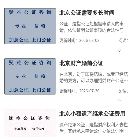
北京公证需要多长时间
公证，是指公证处根据申请人的申
请，依法证明公证事项的合法性与真
实性的证明活动，通过公证，可以提
更新时间：2026-08-02
阅读：
高公证事项的效力，固定证据，但是
很多人不知道在北京办理公证需要多
0
少时间。今天公证咨询就来告诉大
家，办理公证的时候除了需要按照公
北京财产婚前公证
证处的要求填写申请表外，还需要知
在北京，对于即将结婚，或者已经结
道北京公证需要什么材料,北京公证需
婚的双方，可以办理婚前财产公证，
要多少钱？北京公
明确婚前财产的归属以及债务承担方
更新时间：2026-07-30
阅读：
式，可以避免个人财产引发的纠纷，
但是，在北京办理婚前财产公证，除
0
了按照规定提交真实、合法的证明材
料外，公证咨询告诉大家，我们有必
北京小额遗产继承公证费用
要知道北京婚前财产公证收费标准,北
遗产继承公证，是指财产权利人去世
京婚前财产公证机构？了解这些不仅
后，其继承人申请公证处依法证明继
有利于我们根