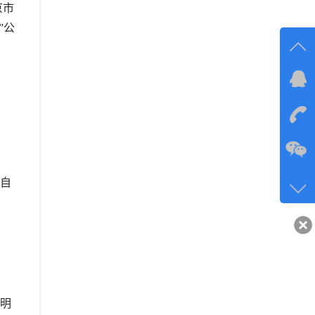
京市
”公
在线
在
咨询
134-6
自
客服q
40743
明