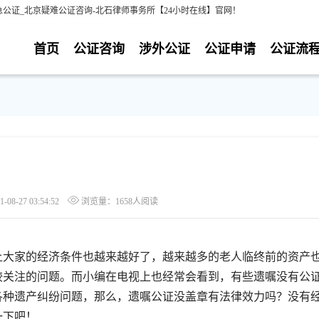
公证_北京疑难公证咨询-北石律师事务所【24小时在线】官网！
首页
公证咨询
涉外公证
公证申请
公证流
8-27 03:54:52
浏览量：1658人阅读
大家的经济条件也越来越好了，越来越多的老人临终前的资产
较关注的问题。而小编在电视上也经常会看到，有些遗嘱没有公
各种遗产纠纷问题，那么，遗嘱公证没盖章有法律效力吗？没有
一下吧！