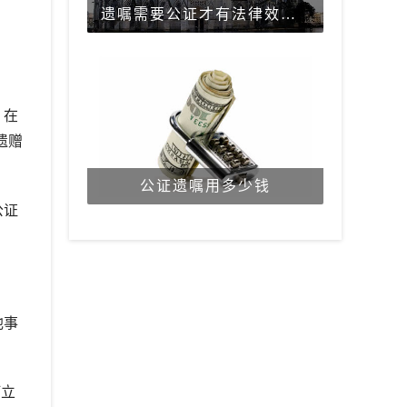
遗嘱需要公证才有法律效力吗？
。在
遗赠
公证遗嘱用多少钱
公证
他事
订立