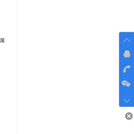
属
在线
在
咨询
134-6
客服q
40743