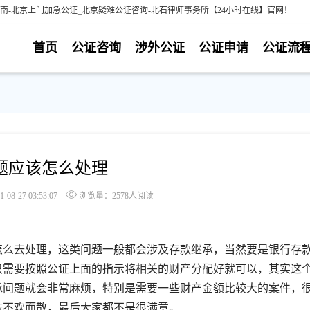
南-北京上门加急公证_北京疑难公证咨询-北石律师事务所【24小时在线】官网！
首页
公证咨询
涉外公证
公证申请
公证流
题应该怎么处理
8-27 03:53:07
浏览量：2578人阅读
么去处理，这类问题一般都会涉及存款继承，当然要是银行存
只需要按照公证上面的指示将相关的财产分配好就可以，其实这
承问题就会非常麻烦，特别是需要一些财产金额比较大的案件，
妹不欢而散，最后大家都不是很满意。