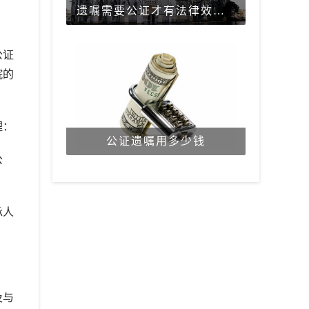
遗嘱需要公证才有法律效力吗？
公证
院的
理：
公证遗嘱用多少钱
公
承人
及与