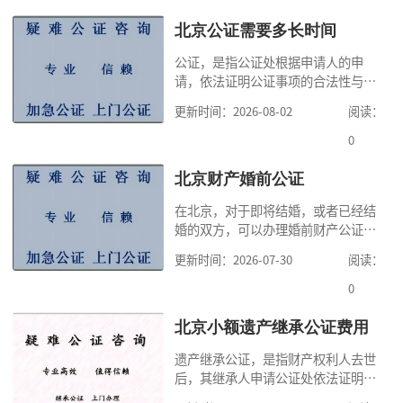
北京公证需要多长时间
公证，是指公证处根据申请人的申
请，依法证明公证事项的合法性与真
实性的证明活动，通过公证，可以提
更新时间：2026-08-02
阅读：
高公证事项的效力，固定证据，但是
很多人不知道在北京办理公证需要多
0
少时间。今天公证咨询就来告诉大
家，办理公证的时候除了需要按照公
北京财产婚前公证
证处的要求填写申请表外，还需要知
在北京，对于即将结婚，或者已经结
道北京公证需要什么材料,北京公证需
婚的双方，可以办理婚前财产公证，
要多少钱？北京公
明确婚前财产的归属以及债务承担方
更新时间：2026-07-30
阅读：
式，可以避免个人财产引发的纠纷，
但是，在北京办理婚前财产公证，除
0
了按照规定提交真实、合法的证明材
料外，公证咨询告诉大家，我们有必
北京小额遗产继承公证费用
要知道北京婚前财产公证收费标准,北
遗产继承公证，是指财产权利人去世
京婚前财产公证机构？了解这些不仅
后，其继承人申请公证处依法证明继
有利于我们根
承人继承遗产行为的合法性与真实性