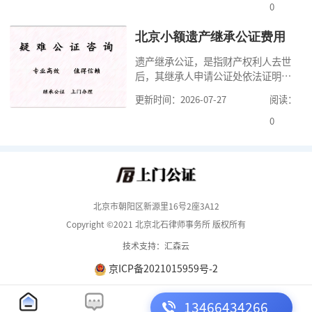
但是，在北京办理婚前财产公证，除
0
了按照规定提交真实、合法的证明材
料外，公证咨询告诉大家，我们有必
北京小额遗产继承公证费用
要知道北京婚前财产公证收费标准,北
遗产继承公证，是指财产权利人去世
京婚前财产公证机构？了解这些不仅
后，其继承人申请公证处依法证明继
有利于我们根
承人继承遗产行为的合法性与真实性
更新时间：2026-07-27
阅读：
的证明活动。通过公证，继承人可以
拿着享有继承权的公证书办理遗产过
0
户手续。公证咨询告诉大家，小额遗
产继承公证，也要遵守公证流程，依
法提交证明材料，按照规定交纳公证
费。我们在办理继承公证的时候，需
要知道北京遗
北京市朝阳区新源里16号2座3A12
Copyright ©2021 北京北石律师事务所 版权所有
技术支持：汇森云
京ICP备2021015959号-2
13466434266