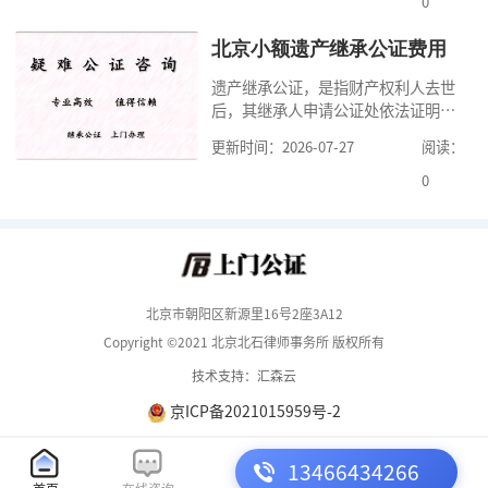
0
了按照规定提交真实、合法的证明材
料外，公证咨询告诉大家，我们有必
北京小额遗产继承公证费用
要知道北京婚前财产公证收费标准,北
遗产继承公证，是指财产权利人去世
京婚前财产公证机构？了解这些不仅
后，其继承人申请公证处依法证明继
有利于我们根
承人继承遗产行为的合法性与真实性
更新时间：2026-07-27
阅读：
的证明活动。通过公证，继承人可以
拿着享有继承权的公证书办理遗产过
0
户手续。公证咨询告诉大家，小额遗
产继承公证，也要遵守公证流程，依
法提交证明材料，按照规定交纳公证
费。我们在办理继承公证的时候，需
要知道北京遗
北京市朝阳区新源里16号2座3A12
Copyright ©2021 北京北石律师事务所 版权所有
技术支持：汇森云
京ICP备2021015959号-2
13466434266