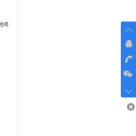
他项
在线
在
咨询
134-6
客服q
40743