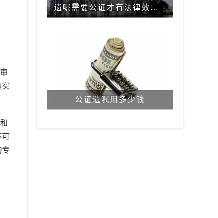
遗嘱需要公证才有法律效力吗？
审
真实
公证遗嘱用多少钱
和
不可
的专