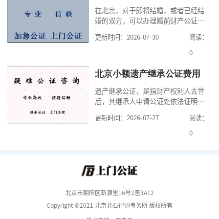
证处的要求填写申请表外，还需要知
在北京，对于即将结婚，或者已经结
道北京公证需要什么材料,北京公证需
婚的双方，可以办理婚前财产公证，
要多少钱？北京公
明确婚前财产的归属以及债务承担方
更新时间：2026-07-30
阅读：
式，可以避免个人财产引发的纠纷，
但是，在北京办理婚前财产公证，除
0
了按照规定提交真实、合法的证明材
料外，公证咨询告诉大家，我们有必
北京小额遗产继承公证费用
要知道北京婚前财产公证收费标准,北
遗产继承公证，是指财产权利人去世
京婚前财产公证机构？了解这些不仅
后，其继承人申请公证处依法证明继
有利于我们根
承人继承遗产行为的合法性与真实性
更新时间：2026-07-27
阅读：
的证明活动。通过公证，继承人可以
拿着享有继承权的公证书办理遗产过
0
户手续。公证咨询告诉大家，小额遗
产继承公证，也要遵守公证流程，依
法提交证明材料，按照规定交纳公证
费。我们在办理继承公证的时候，需
要知道北京遗
北京市朝阳区新源里16号2座3A12
Copyright ©2021 北京北石律师事务所 版权所有