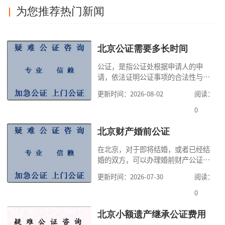
为您推荐热门新闻
北京公证需要多长时间
公证，是指公证处根据申请人的申
请，依法证明公证事项的合法性与真
实性的证明活动，通过公证，可以提
更新时间：2026-08-02
阅读：
高公证事项的效力，固定证据，但是
很多人不知道在北京办理公证需要多
0
少时间。今天公证咨询就来告诉大
家，办理公证的时候除了需要按照公
北京财产婚前公证
证处的要求填写申请表外，还需要知
在北京，对于即将结婚，或者已经结
道北京公证需要什么材料,北京公证需
婚的双方，可以办理婚前财产公证，
要多少钱？北京公
明确婚前财产的归属以及债务承担方
更新时间：2026-07-30
阅读：
式，可以避免个人财产引发的纠纷，
但是，在北京办理婚前财产公证，除
0
了按照规定提交真实、合法的证明材
料外，公证咨询告诉大家，我们有必
北京小额遗产继承公证费用
要知道北京婚前财产公证收费标准,北