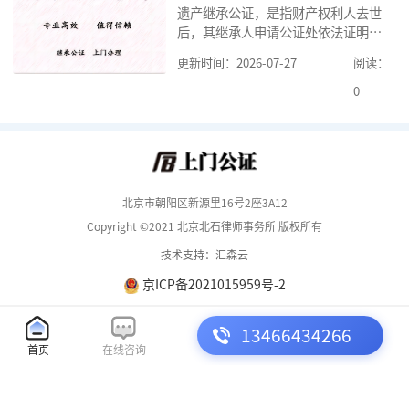
遗产继承公证，是指财产权利人去世
京婚前财产公证机构？了解这些不仅
后，其继承人申请公证处依法证明继
有利于我们根
承人继承遗产行为的合法性与真实性
更新时间：2026-07-27
阅读：
的证明活动。通过公证，继承人可以
拿着享有继承权的公证书办理遗产过
0
户手续。公证咨询告诉大家，小额遗
产继承公证，也要遵守公证流程，依
法提交证明材料，按照规定交纳公证
费。我们在办理继承公证的时候，需
要知道北京遗
北京市朝阳区新源里16号2座3A12
Copyright ©2021 北京北石律师事务所 版权所有
技术支持：汇森云
京ICP备2021015959号-2
13466434266
首页
在线咨询