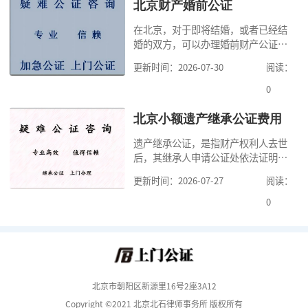
家，办理公证的时候除了需要按照公
北京财产婚前公证
证处的要求填写申请表外，还需要知
在北京，对于即将结婚，或者已经结
道北京公证需要什么材料,北京公证需
婚的双方，可以办理婚前财产公证，
要多少钱？北京公
明确婚前财产的归属以及债务承担方
更新时间：2026-07-30
阅读：
式，可以避免个人财产引发的纠纷，
但是，在北京办理婚前财产公证，除
0
了按照规定提交真实、合法的证明材
料外，公证咨询告诉大家，我们有必
北京小额遗产继承公证费用
要知道北京婚前财产公证收费标准,北
遗产继承公证，是指财产权利人去世
京婚前财产公证机构？了解这些不仅
后，其继承人申请公证处依法证明继
有利于我们根
承人继承遗产行为的合法性与真实性
更新时间：2026-07-27
阅读：
的证明活动。通过公证，继承人可以
拿着享有继承权的公证书办理遗产过
0
户手续。公证咨询告诉大家，小额遗
产继承公证，也要遵守公证流程，依
法提交证明材料，按照规定交纳公证
费。我们在办理继承公证的时候，需
要知道北京遗
北京市朝阳区新源里16号2座3A12
Copyright ©2021 北京北石律师事务所 版权所有