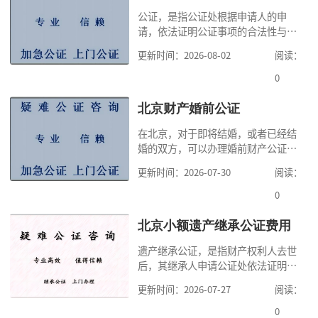
公证，是指公证处根据申请人的申
请，依法证明公证事项的合法性与真
实性的证明活动，通过公证，可以提
更新时间：2026-08-02
阅读：
高公证事项的效力，固定证据，但是
很多人不知道在北京办理公证需要多
0
少时间。今天公证咨询就来告诉大
家，办理公证的时候除了需要按照公
北京财产婚前公证
证处的要求填写申请表外，还需要知
在北京，对于即将结婚，或者已经结
道北京公证需要什么材料,北京公证需
婚的双方，可以办理婚前财产公证，
要多少钱？北京公
明确婚前财产的归属以及债务承担方
更新时间：2026-07-30
阅读：
式，可以避免个人财产引发的纠纷，
但是，在北京办理婚前财产公证，除
0
了按照规定提交真实、合法的证明材
料外，公证咨询告诉大家，我们有必
北京小额遗产继承公证费用
要知道北京婚前财产公证收费标准,北
遗产继承公证，是指财产权利人去世
京婚前财产公证机构？了解这些不仅
后，其继承人申请公证处依法证明继
有利于我们根
承人继承遗产行为的合法性与真实性
更新时间：2026-07-27
阅读：
的证明活动。通过公证，继承人可以
拿着享有继承权的公证书办理遗产过
0