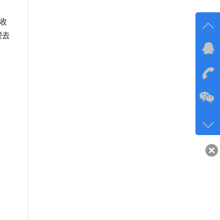
收
理去
在线
在
咨询
134-6
客服q
40743