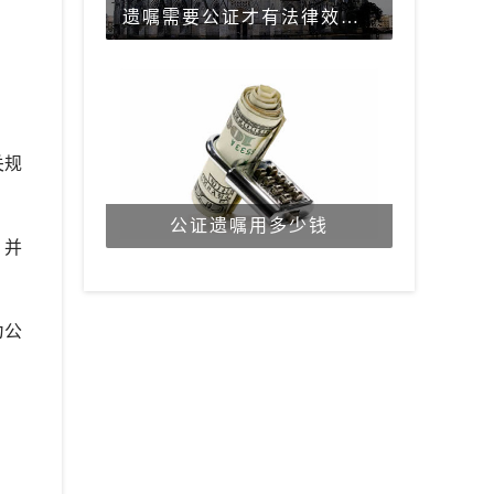
遗嘱需要公证才有法律效力吗？
关规
公证遗嘱用多少钱
，并
为公