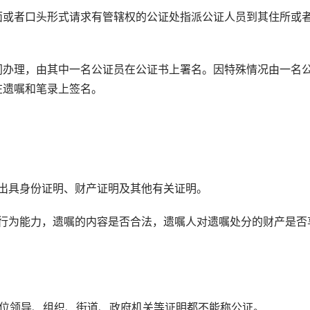
或者口头形式请求有管辖权的公证处指派公证人员到其住所或
办理，由其中一名公证员在公证书上署名。因特殊情况由一名
在遗嘱和笔录上签名。
出具身份证明、财产证明及其他有关证明。
为能力，遗嘱的内容是否合法，遗嘱人对遗嘱处分的财产是否
位领导、组织、街道、政府机关等证明都不能称公证。