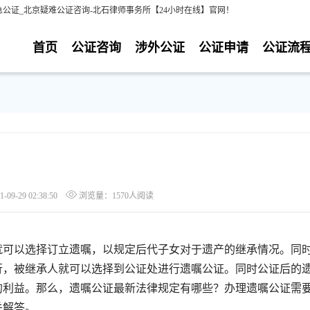
公证_北京疑难公证咨询-北石律师事务所【24小时在线】官网！
首页
公证咨询
涉外公证
公证申请
公证流
9-29 02:38:50
浏览量：1570人阅读
可以选择订立遗嘱，以规定后代子女对于遗产的继承情况。同
行，被继承人就可以选择到公证处进行遗嘱公证。同时公证后的
的利益。那么，遗嘱公证最新法律规定有哪些？办理遗嘱公证需
关解答。