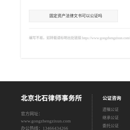
固定资产法律文书可以公证吗
编写不易，如转载请标明出处链接:https://www.gongzhengzixun.com/gzdt/
公证咨询
遗嘱公证
官方网址：
继承公证
www.gongzhengzixun.com
委托公证
办公热线：13466434266