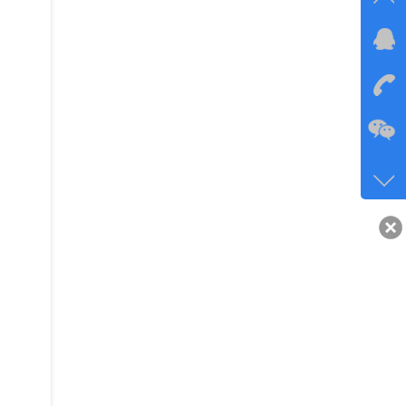
在线
在
咨询
134-6
客服q
40743