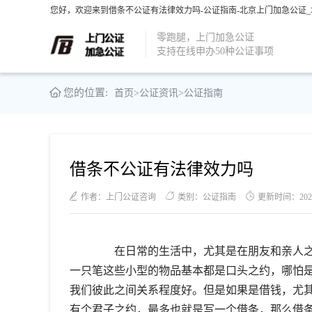
您好，欢迎来到借条不公证有法律效力吗-公证指南-北京上门加急公证_
零跑腿，上门加急公证
支持在线申办50种公证事项
您的位置:
首页
>
公证资讯
>
公证指南
借条不公证有法律效力吗
作者：上门公证咨询
类别：公证指南
更新时间：2021-1
在日常的生活中，尤其是在朋友和亲人之
一只笔这些小型的物品基本都是口头之约，哪怕
我们彼此之间关系程度好。但是如果是借钱，尤
有个君子之约，最多也就是写一个借条，那么借