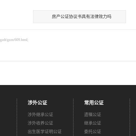
房产公证协议书具有法律效力吗
gzzn/609.html;
涉外公证
常用公证
涉外继承公证
遗嘱公证
涉外收养公证
继承公证
出生医学证明公证
委托公证