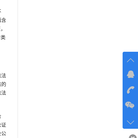
不
蕴含
证，
它类
依法
在线
核的
在
依法
咨询
合
134-6
公证
客服q
全公
40743