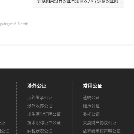
遗嘱如果没有公证有法律效力吗 遗嘱公证的好处
gzzn/615.html;
涉外公证
常用公证
涉外继承公证
遗嘱公证
涉外收养公证
继承公证
出生医学证明公证
委托公证
公证
技术职称证书公证
夫妻财产协议公证
明公证
纳税状况公证
放弃继承权声明公证