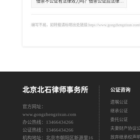
借条不公证有法律效力吗？借条公证后法律效力
编写不易，如转载请标明出处链接:https://www.gongzhengzixun.com/gzdt/
公证咨询
遗嘱公证
官方网址：
继承公证
www.gongzhengzixun.com
委托公证
办公热线：13466434266
夫妻财产协议
公证热线：13466434266
放弃继承权声
机构地址：北京市朝阳区新源里16