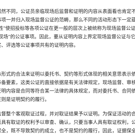
然不同，公证员亲临现场后监督和证明的内容从表面看也肯定
事项一并归入现场监督公证的范畴，那么不同的活动形态下一定
性”使招投标等各项公证在更一般的层次上被统称为现场监督公
现场”的公证事项。因此，要从证明内容上界定现场监督公证与
奖、评选等公证事项共有的证明内容。
形式的合法来证明以委托书、契约等形式体现的相关意思表示
必备要素，这类公证的直接依据是有关法律规定，现场监督、审
证明内容是合同等符合某一法律的具体规定，而对委托书、合同
证则是证明契约的履行。
督整个客观取证过程，并对取证结果予以证明。为保证活动的
否具有取证的权利予以审查、确认，只要当事人具有取证权利，
保全，既不导致契约的成立，也不是契约的履行，因此，证据保