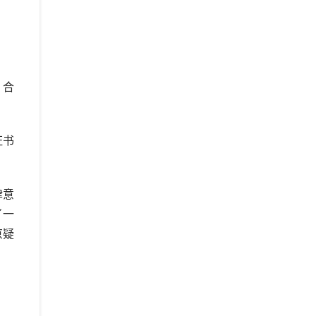
、合
证书
律意
了一
京疑