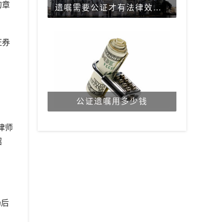
的章
遗嘱需要公证才有法律效力吗？
证券
公证遗嘱用多少钱
律师
招
场后