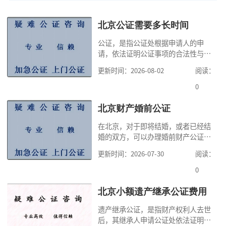
北京公证需要多长时间
公证，是指公证处根据申请人的申
请，依法证明公证事项的合法性与真
实性的证明活动，通过公证，可以提
更新时间：2026-08-02
阅读：
高公证事项的效力，固定证据，但是
很多人不知道在北京办理公证需要多
0
少时间。今天公证咨询就来告诉大
家，办理公证的时候除了需要按照公
北京财产婚前公证
证处的要求填写申请表外，还需要知
在北京，对于即将结婚，或者已经结
道北京公证需要什么材料,北京公证需
婚的双方，可以办理婚前财产公证，
要多少钱？北京公
明确婚前财产的归属以及债务承担方
更新时间：2026-07-30
阅读：
式，可以避免个人财产引发的纠纷，
但是，在北京办理婚前财产公证，除
0
了按照规定提交真实、合法的证明材
料外，公证咨询告诉大家，我们有必
北京小额遗产继承公证费用
要知道北京婚前财产公证收费标准,北
遗产继承公证，是指财产权利人去世
京婚前财产公证机构？了解这些不仅
后，其继承人申请公证处依法证明继
有利于我们根