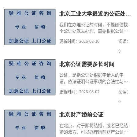
北京工业大学最近的公证处电话
我们在办理公证的时候，不能随便找
个公证处就去办理，需要根据公证事
项来确定公证处，比如继承公证，只
更新时间：2026-08-10
阅读：
能向不动产所在地的公证处申请办
理，有的公证可以在申请人住所地、
0
经常居住地、行为地或事实发生的公
证处申请办理，因此，公证咨询提示
北京公证需要多长时间
大家，在办理公证之前，一定要清楚
公证，是指公证处根据申请人的申
知道自己办理何种公证，自己可以向
请，依法证明公证事项的合法性与真
哪个公证书提出
实性的证明活动，通过公证，可以提
更新时间：2026-08-02
阅读：
高公证事项的效力，固定证据，但是
很多人不知道在北京办理公证需要多
0
少时间。今天公证咨询就来告诉大
家，办理公证的时候除了需要按照公
北京财产婚前公证
证处的要求填写申请表外，还需要知
在北京，对于即将结婚，或者已经结
道北京公证需要什么材料,北京公证需
婚的双方，可以办理婚前财产公证，
要多少钱？北京公