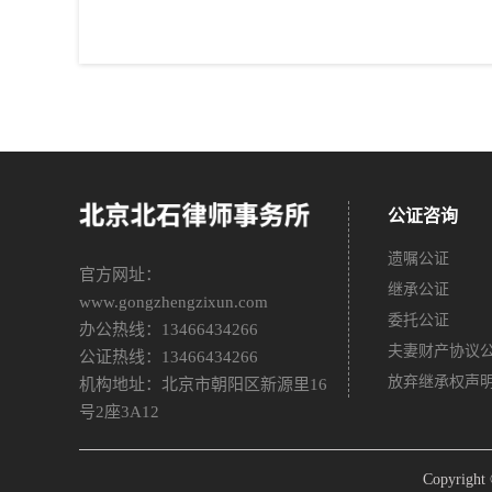
公证咨询
遗嘱公证
官方网址：
继承公证
www.gongzhengzixun.com
委托公证
办公热线：13466434266
夫妻财产协议
公证热线：13466434266
放弃继承权声
机构地址：北京市朝阳区新源里16
号2座3A12
Copyri