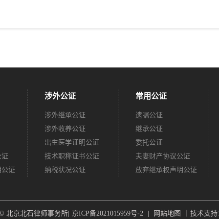
涉外公证
常用公证
涉外继承公证
遗嘱公证
涉外收养公证
继承公证
出生医学证明公证
委托公证
公证
技术职称证书公证
夫妻财产协议公证
明公证
纳税状况公证
放弃继承权声明公证
ght © 北京北石律师事务所|
京ICP备2021015959号-2
|
网站地图
｜技术支持