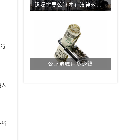
遗嘱需要公证才有法律效力吗？
明行
公证遗嘱用多少钱
明人
证暂