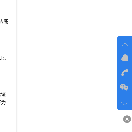
法院
人民
在线
在
咨询
公证
134-6
行为
客服q
40743