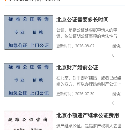
北京公证需要多长时间
公证，是指公证处根据申请人的申
请，依法证明公证事项的合法性与真
实性的证明活动，通过公证，可以提
更新时间：2026-08-02
阅读：
高公证事项的效力，固定证据，但是
很多人不知道在北京办理公证需要多
0
少时间。今天公证咨询就来告诉大
家，办理公证的时候除了需要按照公
北京财产婚前公证
证处的要求填写申请表外，还需要知
在北京，对于即将结婚，或者已经结
道北京公证需要什么材料,北京公证需
婚的双方，可以办理婚前财产公证，
要多少钱？北京公
明确婚前财产的归属以及债务承担方
更新时间：2026-07-30
阅读：
式，可以避免个人财产引发的纠纷，
但是，在北京办理婚前财产公证，除
0
了按照规定提交真实、合法的证明材
料外，公证咨询告诉大家，我们有必
北京小额遗产继承公证费用
要知道北京婚前财产公证收费标准,北
遗产继承公证，是指财产权利人去世
京婚前财产公证机构？了解这些不仅