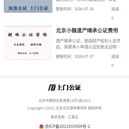
明确婚前财产的归属以及债务承担方
更新时间：2026-07-30
阅读：
式，可以避免个人财产引发的纠纷，
但是，在北京办理婚前财产公证，除
0
了按照规定提交真实、合法的证明材
料外，公证咨询告诉大家，我们有必
北京小额遗产继承公证费用
要知道北京婚前财产公证收费标准,北
遗产继承公证，是指财产权利人去世
京婚前财产公证机构？了解这些不仅
后，其继承人申请公证处依法证明继
有利于我们根
承人继承遗产行为的合法性与真实性
更新时间：2026-07-27
阅读：
的证明活动。通过公证，继承人可以
拿着享有继承权的公证书办理遗产过
0
户手续。公证咨询告诉大家，小额遗
产继承公证，也要遵守公证流程，依
法提交证明材料，按照规定交纳公证
费。我们在办理继承公证的时候，需
要知道北京遗
北京市朝阳区新源里16号2座3A12
Copyright ©2021 北京北石律师事务所 版权所有
技术支持：汇森云
京ICP备2021015959号-2