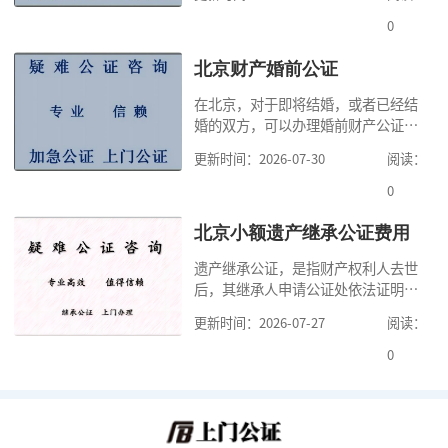
高公证事项的效力，固定证据，但是
很多人不知道在北京办理公证需要多
0
少时间。今天公证咨询就来告诉大
家，办理公证的时候除了需要按照公
北京财产婚前公证
证处的要求填写申请表外，还需要知
在北京，对于即将结婚，或者已经结
道北京公证需要什么材料,北京公证需
婚的双方，可以办理婚前财产公证，
要多少钱？北京公
明确婚前财产的归属以及债务承担方
更新时间：2026-07-30
阅读：
式，可以避免个人财产引发的纠纷，
但是，在北京办理婚前财产公证，除
0
了按照规定提交真实、合法的证明材
料外，公证咨询告诉大家，我们有必
北京小额遗产继承公证费用
要知道北京婚前财产公证收费标准,北
遗产继承公证，是指财产权利人去世
京婚前财产公证机构？了解这些不仅
后，其继承人申请公证处依法证明继
有利于我们根
承人继承遗产行为的合法性与真实性
更新时间：2026-07-27
阅读：
的证明活动。通过公证，继承人可以
拿着享有继承权的公证书办理遗产过
0
户手续。公证咨询告诉大家，小额遗
产继承公证，也要遵守公证流程，依
法提交证明材料，按照规定交纳公证
费。我们在办理继承公证的时候，需