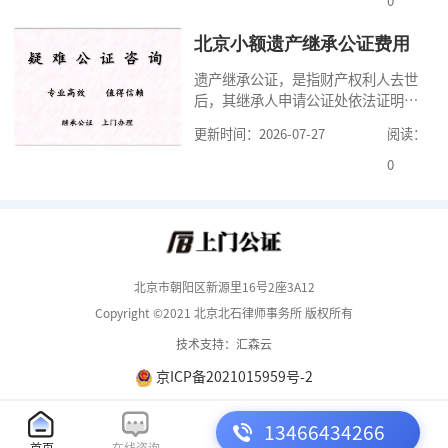
0
了按照规定提交真实、合法的证明材
料外，公证咨询告诉大家，我们有必
北京小额遗产继承公证费用
要知道北京婚前财产公证收费标准,北
遗产继承公证，是指财产权利人去世
京婚前财产公证机构？了解这些不仅
后，其继承人申请公证处依法证明继
有利于我们根
承人继承遗产行为的合法性与真实性
更新时间：2026-07-27
阅读：
的证明活动。通过公证，继承人可以
拿着享有继承权的公证书办理遗产过
0
户手续。公证咨询告诉大家，小额遗
产继承公证，也要遵守公证流程，依
法提交证明材料，按照规定交纳公证
费。我们在办理继承公证的时候，需
要知道北京遗
北京市朝阳区新源里16号2座3A12
Copyright ©2021 北京北石律师事务所 版权所有
技术支持：汇森云
京ICP备2021015959号-2
13466434266
首页
在线咨询