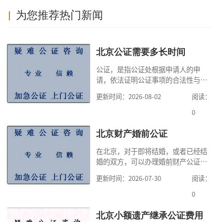
为您推荐热门新闻
北京公证需要多长时间
公证，是指公证处根据申请人的申
请，依法证明公证事项的合法性与真
实性的证明活动，通过公证，可以提
更新时间：2026-08-02
阅读：
高公证事项的效力，固定证据，但是
很多人不知道在北京办理公证需要多
0
少时间。今天公证咨询就来告诉大
家，办理公证的时候除了需要按照公
北京财产婚前公证
证处的要求填写申请表外，还需要知
在北京，对于即将结婚，或者已经结
道北京公证需要什么材料,北京公证需
婚的双方，可以办理婚前财产公证，
要多少钱？北京公
明确婚前财产的归属以及债务承担方
更新时间：2026-07-30
阅读：
式，可以避免个人财产引发的纠纷，
但是，在北京办理婚前财产公证，除
0
了按照规定提交真实、合法的证明材
料外，公证咨询告诉大家，我们有必
北京小额遗产继承公证费用