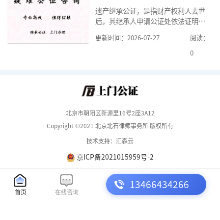
要知道北京婚前财产公证收费标准,北
遗产继承公证，是指财产权利人去世
京婚前财产公证机构？了解这些不仅
后，其继承人申请公证处依法证明继
有利于我们根
承人继承遗产行为的合法性与真实性
更新时间：2026-07-27
阅读：
的证明活动。通过公证，继承人可以
拿着享有继承权的公证书办理遗产过
0
户手续。公证咨询告诉大家，小额遗
产继承公证，也要遵守公证流程，依
法提交证明材料，按照规定交纳公证
费。我们在办理继承公证的时候，需
要知道北京遗
北京市朝阳区新源里16号2座3A12
Copyright ©2021 北京北石律师事务所 版权所有
技术支持：汇森云
京ICP备2021015959号-2
13466434266
首页
在线咨询