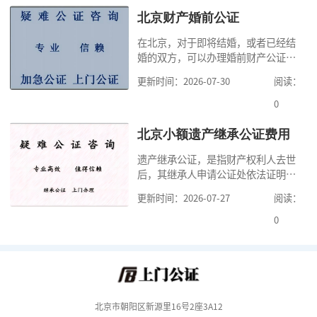
家，办理公证的时候除了需要按照公
北京财产婚前公证
证处的要求填写申请表外，还需要知
在北京，对于即将结婚，或者已经结
道北京公证需要什么材料,北京公证需
婚的双方，可以办理婚前财产公证，
要多少钱？北京公
明确婚前财产的归属以及债务承担方
更新时间：2026-07-30
阅读：
式，可以避免个人财产引发的纠纷，
但是，在北京办理婚前财产公证，除
0
了按照规定提交真实、合法的证明材
料外，公证咨询告诉大家，我们有必
北京小额遗产继承公证费用
要知道北京婚前财产公证收费标准,北
遗产继承公证，是指财产权利人去世
京婚前财产公证机构？了解这些不仅
后，其继承人申请公证处依法证明继
有利于我们根
承人继承遗产行为的合法性与真实性
更新时间：2026-07-27
阅读：
的证明活动。通过公证，继承人可以
拿着享有继承权的公证书办理遗产过
0
户手续。公证咨询告诉大家，小额遗
产继承公证，也要遵守公证流程，依
法提交证明材料，按照规定交纳公证
费。我们在办理继承公证的时候，需
要知道北京遗
北京市朝阳区新源里16号2座3A12