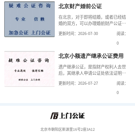
家，办理公证的时候除了需要按照公
北京财产婚前公证
证处的要求填写申请表外，还需要知
在北京，对于即将结婚，或者已经结
道北京公证需要什么材料,北京公证需
婚的双方，可以办理婚前财产公证，
要多少钱？北京公
明确婚前财产的归属以及债务承担方
更新时间：2026-07-30
阅读：
式，可以避免个人财产引发的纠纷，
但是，在北京办理婚前财产公证，除
0
了按照规定提交真实、合法的证明材
料外，公证咨询告诉大家，我们有必
北京小额遗产继承公证费用
要知道北京婚前财产公证收费标准,北
遗产继承公证，是指财产权利人去世
京婚前财产公证机构？了解这些不仅
后，其继承人申请公证处依法证明继
有利于我们根
承人继承遗产行为的合法性与真实性
更新时间：2026-07-27
阅读：
的证明活动。通过公证，继承人可以
拿着享有继承权的公证书办理遗产过
0
户手续。公证咨询告诉大家，小额遗
产继承公证，也要遵守公证流程，依
法提交证明材料，按照规定交纳公证
费。我们在办理继承公证的时候，需
要知道北京遗
北京市朝阳区新源里16号2座3A12