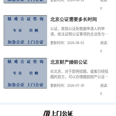
能向不动产所在地的公证处申请办
理，有的公证可以在申请人住所地、
0
经常居住地、行为地或事实发生的公
证处申请办理，因此，公证咨询提示
北京公证需要多长时间
大家，在办理公证之前，一定要清楚
公证，是指公证处根据申请人的申
知道自己办理何种公证，自己可以向
请，依法证明公证事项的合法性与真
哪个公证书提出
实性的证明活动，通过公证，可以提
更新时间：2026-08-02
阅读：
高公证事项的效力，固定证据，但是
很多人不知道在北京办理公证需要多
0
少时间。今天公证咨询就来告诉大
家，办理公证的时候除了需要按照公
北京财产婚前公证
证处的要求填写申请表外，还需要知
在北京，对于即将结婚，或者已经结
道北京公证需要什么材料,北京公证需
婚的双方，可以办理婚前财产公证，
要多少钱？北京公
明确婚前财产的归属以及债务承担方
更新时间：2026-07-30
阅读：
式，可以避免个人财产引发的纠纷，
但是，在北京办理婚前财产公证，除
0
了按照规定提交真实、合法的证明材
料外，公证咨询告诉大家，我们有必
要知道北京婚前财产公证收费标准,北
京婚前财产公证机构？了解这些不仅