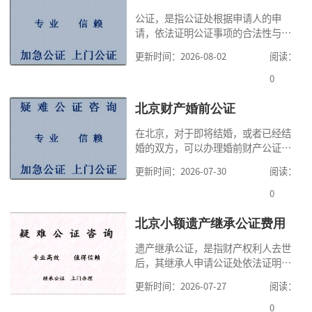
公证，是指公证处根据申请人的申
请，依法证明公证事项的合法性与真
实性的证明活动，通过公证，可以提
更新时间：2026-08-02
阅读：
高公证事项的效力，固定证据，但是
很多人不知道在北京办理公证需要多
0
少时间。今天公证咨询就来告诉大
家，办理公证的时候除了需要按照公
北京财产婚前公证
证处的要求填写申请表外，还需要知
在北京，对于即将结婚，或者已经结
道北京公证需要什么材料,北京公证需
婚的双方，可以办理婚前财产公证，
要多少钱？北京公
明确婚前财产的归属以及债务承担方
更新时间：2026-07-30
阅读：
式，可以避免个人财产引发的纠纷，
但是，在北京办理婚前财产公证，除
0
了按照规定提交真实、合法的证明材
料外，公证咨询告诉大家，我们有必
北京小额遗产继承公证费用
要知道北京婚前财产公证收费标准,北
遗产继承公证，是指财产权利人去世
京婚前财产公证机构？了解这些不仅
后，其继承人申请公证处依法证明继
有利于我们根
承人继承遗产行为的合法性与真实性
更新时间：2026-07-27
阅读：
的证明活动。通过公证，继承人可以
拿着享有继承权的公证书办理遗产过
0