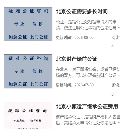
北京公证需要多长时间
公证，是指公证处根据申请人的申
请，依法证明公证事项的合法性与真
实性的证明活动，通过公证，可以提
更新时间：2026-08-02
阅读：
高公证事项的效力，固定证据，但是
很多人不知道在北京办理公证需要多
0
少时间。今天公证咨询就来告诉大
家，办理公证的时候除了需要按照公
北京财产婚前公证
证处的要求填写申请表外，还需要知
在北京，对于即将结婚，或者已经结
道北京公证需要什么材料,北京公证需
婚的双方，可以办理婚前财产公证，
要多少钱？北京公
明确婚前财产的归属以及债务承担方
更新时间：2026-07-30
阅读：
式，可以避免个人财产引发的纠纷，
但是，在北京办理婚前财产公证，除
0
了按照规定提交真实、合法的证明材
料外，公证咨询告诉大家，我们有必
北京小额遗产继承公证费用
要知道北京婚前财产公证收费标准,北
遗产继承公证，是指财产权利人去世
京婚前财产公证机构？了解这些不仅
后，其继承人申请公证处依法证明继
有利于我们根
承人继承遗产行为的合法性与真实性