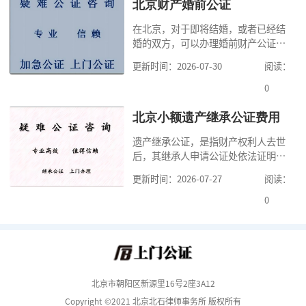
家，办理公证的时候除了需要按照公
北京财产婚前公证
证处的要求填写申请表外，还需要知
在北京，对于即将结婚，或者已经结
道北京公证需要什么材料,北京公证需
婚的双方，可以办理婚前财产公证，
要多少钱？北京公
明确婚前财产的归属以及债务承担方
更新时间：2026-07-30
阅读：
式，可以避免个人财产引发的纠纷，
但是，在北京办理婚前财产公证，除
0
了按照规定提交真实、合法的证明材
料外，公证咨询告诉大家，我们有必
北京小额遗产继承公证费用
要知道北京婚前财产公证收费标准,北
遗产继承公证，是指财产权利人去世
京婚前财产公证机构？了解这些不仅
后，其继承人申请公证处依法证明继
有利于我们根
承人继承遗产行为的合法性与真实性
更新时间：2026-07-27
阅读：
的证明活动。通过公证，继承人可以
拿着享有继承权的公证书办理遗产过
0
户手续。公证咨询告诉大家，小额遗
产继承公证，也要遵守公证流程，依
法提交证明材料，按照规定交纳公证
费。我们在办理继承公证的时候，需
要知道北京遗
北京市朝阳区新源里16号2座3A12
Copyright ©2021 北京北石律师事务所 版权所有