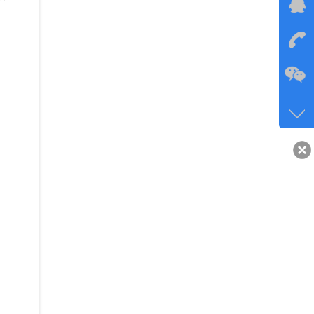
在线
在
咨询
134-6
客服q
40743