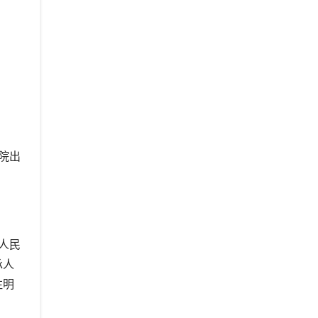
院出
人民
承人
注明