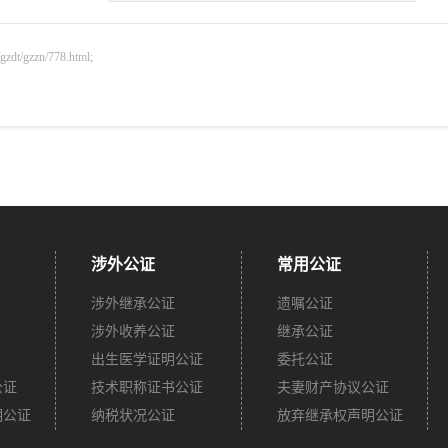
gzzn/778.html;
涉外公证
常用公证
涉外继承公证
遗嘱公证
涉外收养公证
继承公证
出生医学证明公证
委托公证
公证
技术职称证书公证
夫妻财产协议公证
明公证
纳税状况公证
放弃继承权声明公证