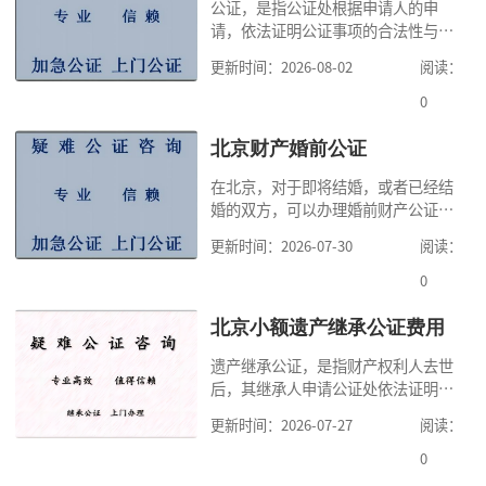
公证，是指公证处根据申请人的申
请，依法证明公证事项的合法性与真
实性的证明活动，通过公证，可以提
更新时间：2026-08-02
阅读：
高公证事项的效力，固定证据，但是
很多人不知道在北京办理公证需要多
0
少时间。今天公证咨询就来告诉大
家，办理公证的时候除了需要按照公
北京财产婚前公证
证处的要求填写申请表外，还需要知
在北京，对于即将结婚，或者已经结
道北京公证需要什么材料,北京公证需
婚的双方，可以办理婚前财产公证，
要多少钱？北京公
明确婚前财产的归属以及债务承担方
更新时间：2026-07-30
阅读：
式，可以避免个人财产引发的纠纷，
但是，在北京办理婚前财产公证，除
0
了按照规定提交真实、合法的证明材
料外，公证咨询告诉大家，我们有必
北京小额遗产继承公证费用
要知道北京婚前财产公证收费标准,北
遗产继承公证，是指财产权利人去世
京婚前财产公证机构？了解这些不仅
后，其继承人申请公证处依法证明继
有利于我们根
承人继承遗产行为的合法性与真实性
更新时间：2026-07-27
阅读：
的证明活动。通过公证，继承人可以
拿着享有继承权的公证书办理遗产过
0
户手续。公证咨询告诉大家，小额遗