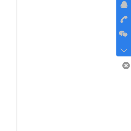
在线
在
咨询
134-6
客服q
40743