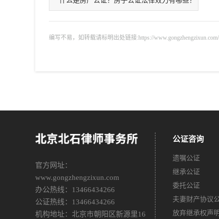
什么是房产公证？房子公证法律效力有哪些？
编写不易，如转载请标明出处链接:https://www.gongzhengzixun.com/gzdt/
公证咨询
遗嘱公证
官方网址：
继承公证
www.gongzhengzixun.com
委托公证
办公热线：13466434266
夫妻财产协议
公证热线：13466434266
放弃继承权声
机构地址：北京市朝阳区新源里16