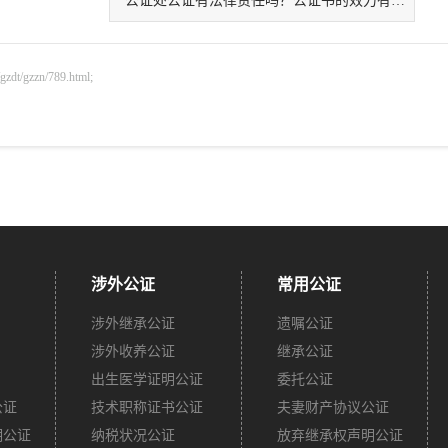
公证处公证有法律责任吗？公证书的效力有哪些？
gzzn/789.html;
涉外公证
常用公证
涉外继承公证
遗嘱公证
涉外收养公证
继承公证
出生医学证明公证
委托公证
公证
技术职称证书公证
夫妻财产协议公证
明公证
纳税状况公证
放弃继承权声明公证