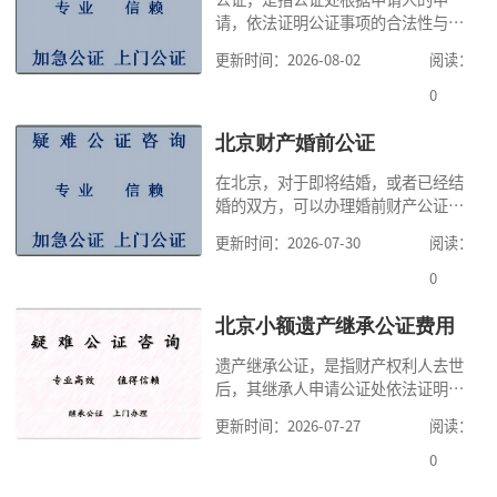
请，依法证明公证事项的合法性与真
实性的证明活动，通过公证，可以提
更新时间：2026-08-02
阅读：
高公证事项的效力，固定证据，但是
很多人不知道在北京办理公证需要多
0
少时间。今天公证咨询就来告诉大
家，办理公证的时候除了需要按照公
北京财产婚前公证
证处的要求填写申请表外，还需要知
在北京，对于即将结婚，或者已经结
道北京公证需要什么材料,北京公证需
婚的双方，可以办理婚前财产公证，
要多少钱？北京公
明确婚前财产的归属以及债务承担方
更新时间：2026-07-30
阅读：
式，可以避免个人财产引发的纠纷，
但是，在北京办理婚前财产公证，除
0
了按照规定提交真实、合法的证明材
料外，公证咨询告诉大家，我们有必
北京小额遗产继承公证费用
要知道北京婚前财产公证收费标准,北
遗产继承公证，是指财产权利人去世
京婚前财产公证机构？了解这些不仅
后，其继承人申请公证处依法证明继
有利于我们根
承人继承遗产行为的合法性与真实性
更新时间：2026-07-27
阅读：
的证明活动。通过公证，继承人可以
拿着享有继承权的公证书办理遗产过
0
户手续。公证咨询告诉大家，小额遗