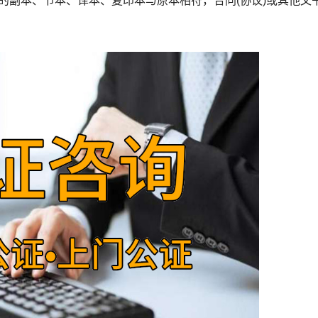
副本、节本、译本、复印本与原本相符，合同(协议)或其他文