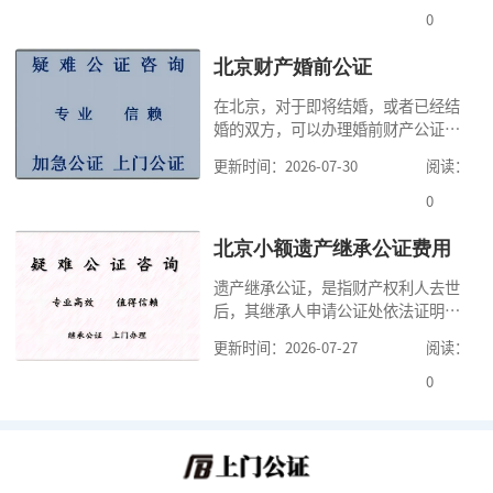
很多人不知道在北京办理公证需要多
0
少时间。今天公证咨询就来告诉大
家，办理公证的时候除了需要按照公
北京财产婚前公证
证处的要求填写申请表外，还需要知
在北京，对于即将结婚，或者已经结
道北京公证需要什么材料,北京公证需
婚的双方，可以办理婚前财产公证，
要多少钱？北京公
明确婚前财产的归属以及债务承担方
更新时间：2026-07-30
阅读：
式，可以避免个人财产引发的纠纷，
但是，在北京办理婚前财产公证，除
0
了按照规定提交真实、合法的证明材
料外，公证咨询告诉大家，我们有必
北京小额遗产继承公证费用
要知道北京婚前财产公证收费标准,北
遗产继承公证，是指财产权利人去世
京婚前财产公证机构？了解这些不仅
后，其继承人申请公证处依法证明继
有利于我们根
承人继承遗产行为的合法性与真实性
更新时间：2026-07-27
阅读：
的证明活动。通过公证，继承人可以
拿着享有继承权的公证书办理遗产过
0
户手续。公证咨询告诉大家，小额遗
产继承公证，也要遵守公证流程，依
法提交证明材料，按照规定交纳公证
费。我们在办理继承公证的时候，需