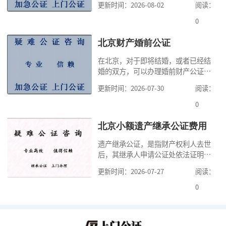
更新时间：2026-08-02
阅读：
高公证事项的效力，固定证据，但是
很多人不知道在北京办理公证需要多
0
少时间。今天公证咨询就来告诉大
家，办理公证的时候除了需要按照公
北京财产婚前公证
证处的要求填写申请表外，还需要知
在北京，对于即将结婚，或者已经结
道北京公证需要什么材料,北京公证需
婚的双方，可以办理婚前财产公证，
要多少钱？北京公
明确婚前财产的归属以及债务承担方
更新时间：2026-07-30
阅读：
式，可以避免个人财产引发的纠纷，
但是，在北京办理婚前财产公证，除
0
了按照规定提交真实、合法的证明材
料外，公证咨询告诉大家，我们有必
北京小额遗产继承公证费用
要知道北京婚前财产公证收费标准,北
遗产继承公证，是指财产权利人去世
京婚前财产公证机构？了解这些不仅
后，其继承人申请公证处依法证明继
有利于我们根
承人继承遗产行为的合法性与真实性
更新时间：2026-07-27
阅读：
的证明活动。通过公证，继承人可以
拿着享有继承权的公证书办理遗产过
0
户手续。公证咨询告诉大家，小额遗
产继承公证，也要遵守公证流程，依
法提交证明材料，按照规定交纳公证