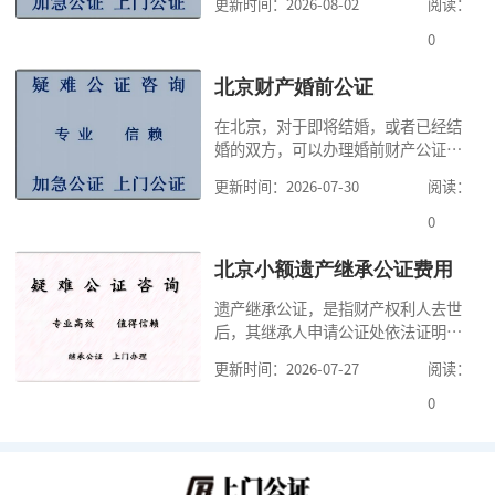
更新时间：2026-08-02
阅读：
高公证事项的效力，固定证据，但是
很多人不知道在北京办理公证需要多
0
少时间。今天公证咨询就来告诉大
家，办理公证的时候除了需要按照公
北京财产婚前公证
证处的要求填写申请表外，还需要知
在北京，对于即将结婚，或者已经结
道北京公证需要什么材料,北京公证需
婚的双方，可以办理婚前财产公证，
要多少钱？北京公
明确婚前财产的归属以及债务承担方
更新时间：2026-07-30
阅读：
式，可以避免个人财产引发的纠纷，
但是，在北京办理婚前财产公证，除
0
了按照规定提交真实、合法的证明材
料外，公证咨询告诉大家，我们有必
北京小额遗产继承公证费用
要知道北京婚前财产公证收费标准,北
遗产继承公证，是指财产权利人去世
京婚前财产公证机构？了解这些不仅
后，其继承人申请公证处依法证明继
有利于我们根
承人继承遗产行为的合法性与真实性
更新时间：2026-07-27
阅读：
的证明活动。通过公证，继承人可以
拿着享有继承权的公证书办理遗产过
0
户手续。公证咨询告诉大家，小额遗
产继承公证，也要遵守公证流程，依
法提交证明材料，按照规定交纳公证
费。我们在办理继承公证的时候，需