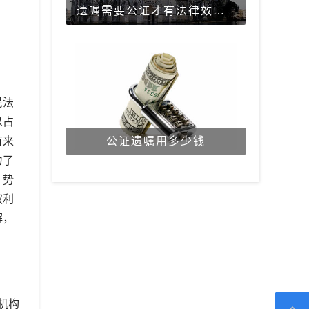
遗嘱需要公证才有法律效力吗？
民法
以占
有来
公证遗嘱用多少钱
为了
，势
权利
解，
机构