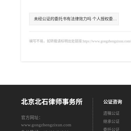
未经公证的委托书有法律效力吗 个人授权委托要注意什么
编写不易，如转载请标明出处链接:https://www.gongzhengzixun.com/gzdt/
公证咨询
遗嘱公证
官方网址：
继承公证
www.gongzhengzixun.com
委托公证