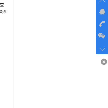
有查
关系
在线
在
咨询
134-6
客服q
40743