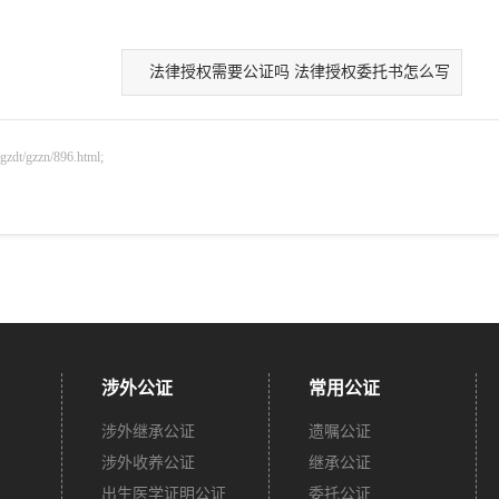
法律授权需要公证吗 法律授权委托书怎么写
gzzn/896.html;
涉外公证
常用公证
涉外继承公证
遗嘱公证
涉外收养公证
继承公证
出生医学证明公证
委托公证