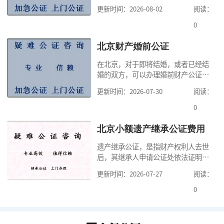
实性的证明活动，通过公证，可以提
更新时间：2026-08-02
阅读：
高公证事项的效力，固定证据，但是
很多人不知道在北京办理公证需要多
0
少时间。今天公证咨询就来告诉大
家，办理公证的时候除了需要按照公
北京财产婚前公证
证处的要求填写申请表外，还需要知
在北京，对于即将结婚，或者已经结
道北京公证需要什么材料,北京公证需
婚的双方，可以办理婚前财产公证，
要多少钱？北京公
明确婚前财产的归属以及债务承担方
更新时间：2026-07-30
阅读：
式，可以避免个人财产引发的纠纷，
但是，在北京办理婚前财产公证，除
0
了按照规定提交真实、合法的证明材
料外，公证咨询告诉大家，我们有必
北京小额遗产继承公证费用
要知道北京婚前财产公证收费标准,北
遗产继承公证，是指财产权利人去世
京婚前财产公证机构？了解这些不仅
后，其继承人申请公证处依法证明继
有利于我们根
承人继承遗产行为的合法性与真实性
更新时间：2026-07-27
阅读：
的证明活动。通过公证，继承人可以
拿着享有继承权的公证书办理遗产过
0
户手续。公证咨询告诉大家，小额遗
产继承公证，也要遵守公证流程，依
法提交证明材料，按照规定交纳公证