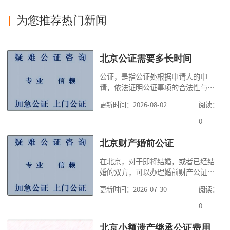
为您推荐热门新闻
北京公证需要多长时间
公证，是指公证处根据申请人的申
请，依法证明公证事项的合法性与真
实性的证明活动，通过公证，可以提
更新时间：2026-08-02
阅读：
高公证事项的效力，固定证据，但是
很多人不知道在北京办理公证需要多
0
少时间。今天公证咨询就来告诉大
家，办理公证的时候除了需要按照公
北京财产婚前公证
证处的要求填写申请表外，还需要知
在北京，对于即将结婚，或者已经结
道北京公证需要什么材料,北京公证需
婚的双方，可以办理婚前财产公证，
要多少钱？北京公
明确婚前财产的归属以及债务承担方
更新时间：2026-07-30
阅读：
式，可以避免个人财产引发的纠纷，
但是，在北京办理婚前财产公证，除
0
了按照规定提交真实、合法的证明材
料外，公证咨询告诉大家，我们有必
北京小额遗产继承公证费用