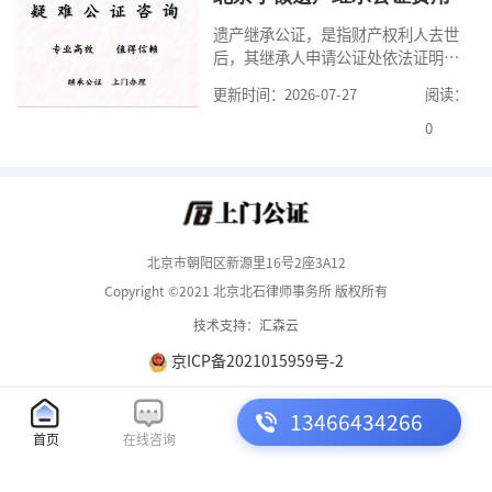
要知道北京婚前财产公证收费标准,北
遗产继承公证，是指财产权利人去世
京婚前财产公证机构？了解这些不仅
后，其继承人申请公证处依法证明继
有利于我们根
承人继承遗产行为的合法性与真实性
更新时间：2026-07-27
阅读：
的证明活动。通过公证，继承人可以
拿着享有继承权的公证书办理遗产过
0
户手续。公证咨询告诉大家，小额遗
产继承公证，也要遵守公证流程，依
法提交证明材料，按照规定交纳公证
费。我们在办理继承公证的时候，需
要知道北京遗
北京市朝阳区新源里16号2座3A12
Copyright ©2021 北京北石律师事务所 版权所有
技术支持：汇森云
京ICP备2021015959号-2
13466434266
首页
在线咨询