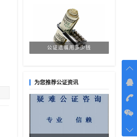
公证遗嘱用多少钱
为您推荐公证资讯
在线
在
咨询
134-6
客服q