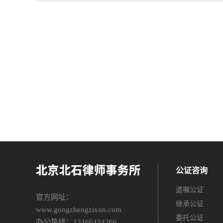
公证咨询
遗嘱公证
官方网址：
继承公证
www.gongzhengzixun.com
委托公证
办公热线：13466434266