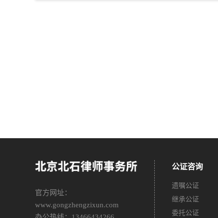
公证咨询
遗嘱公证
官方网址：
继承公证
www.gongzhengzixun.com
委托公证
办公热线：13466434266