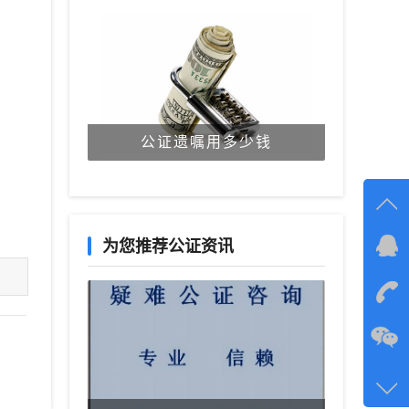
公证遗嘱用多少钱
为您推荐公证资讯
在线
在
咨询
134-6
客服q