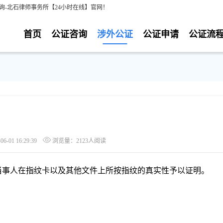
询-北石律师事务所【24小时在线】官网！
首页
公证咨询
涉外公证
公证申请
公证流
-01 16:29:39
浏览量：2123人阅读
当事人在指纹卡以及其他文件上所按指纹的真实性予以证明。
。