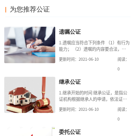
为您推荐公证
遗嘱公证
1.遗嘱应当符合下列条件 （1）有行为
能力； （2）遗嘱的内容要合法，对
缺乏劳动能力又没有生活来源的继承
更新时间：2021-06-10
阅读：
人要保留必要的份额； （3）遗嘱中
的财产是个人合法财产。 2.可受理的
0
公
继承公证
1.继承开始的时间 继承公证，是指公
证机构根据继承人的申请，依法证明
继承人继承被继承人财产的活动。我
更新时间：2021-06-10
阅读：
国《民法典》第一千一百二十一条规
定，继承从被继承人死亡时开始。 2.
0
可
委托公证