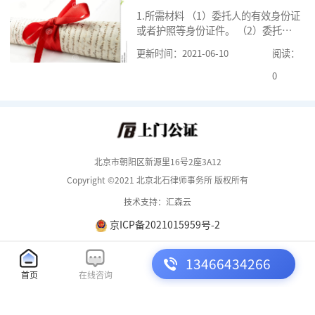
1.所需材料 （1）委托人的有效身份证
或者护照等身份证件。 （2）委托人
的《居民户口簿》，集体户籍的当事
更新时间：2021-06-10
阅读：
人提供《常住人口登记卡》本人页原
件及经过户籍所在单位盖章的首页复
0
印
北京市朝阳区新源里16号2座3A12
Copyright ©2021 北京北石律师事务所 版权所有
技术支持：汇森云
京ICP备2021015959号-2
13466434266
首页
在线咨询