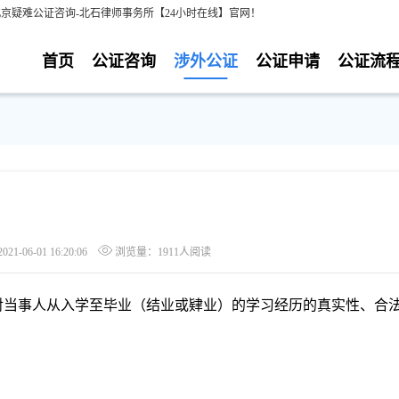
北京疑难公证咨询-北石律师事务所【24小时在线】官网！
首页
公证咨询
涉外公证
公证申请
公证流
-06-01 16:20:06
浏览量：1911人阅读
对当事人从入学至毕业（结业或肄业）的学习经历的真实性、合