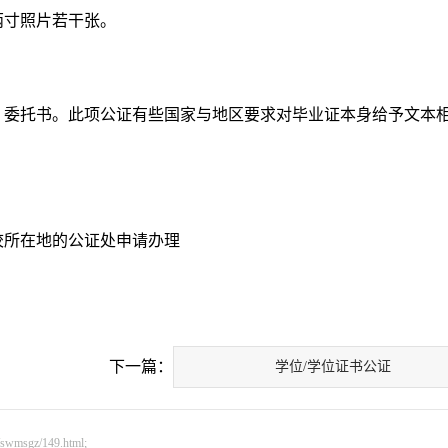
两寸照片若干张。
，委托书。此项公证有些国家与地区要求对毕业证本身给予文本
校所在地的公证处申请办理
下一篇：
学位/学位证书公证
sgz/149.html;