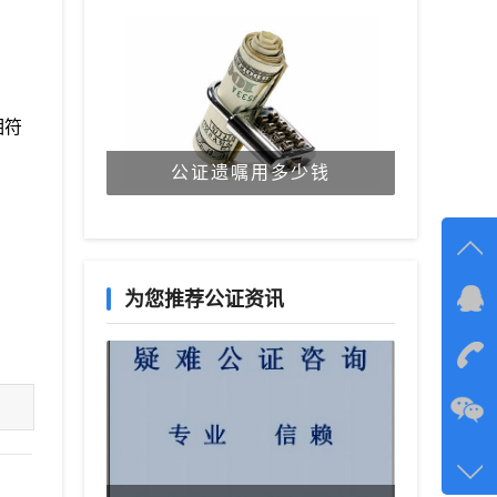
相符
公证遗嘱用多少钱
为您推荐公证资讯
在线
在
咨询
134-6
客服q