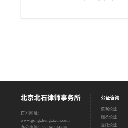
公证咨询
遗嘱公证
官方网址：
继承公证
www.gongzhengzixun.com
委托公证
办公热线：13466434266