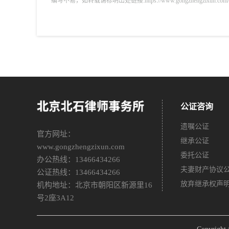
编写不易，如转载请标明出处链接:https://www.gongzhengzixun.com/zixu
公证咨询
遗嘱公证
官方网址：
继承公证
www.gongzhengzixun.com
委托公证
办公热线：13466434266
夫妻财产协议
公证热线：13466434266
放弃继承权声
机构地址：北京市朝阳区新源里16
号2座3A12