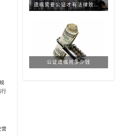
遗嘱需要公证才有法律效力吗？
公证遗嘱用多少钱
规
易行
交营