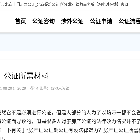
讯-北京上门加急公证_北京疑难公证咨询-北石律师事务所【24小时在线】官网！
首页
公证咨询
涉外公证
公证申请
公证流
？公证所需材料
8-20 14:20:29
浏览量：1279人阅读
然它不是必须进行公证，但是大部分的人为了以防万一都不会
理公证而导致的。但是很多人对于房产公证的法律效力情况并不
解一下有关于“房产证公证处公证有没法律效力？房产证公证所需
吧。