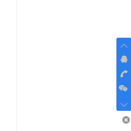
在线
在
咨询
134-6
客服q
40743