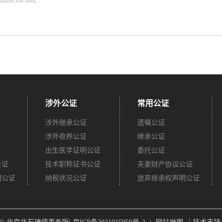
n/368.html;
涉外公证
常用公证
涉外继承公证
遗嘱公证
涉外收养公证
继承公证
出生医学证明公证
委托公证
公证
技术职称证书公证
夫妻财产协议公证
明公证
纳税状况公证
放弃继承权声明公证