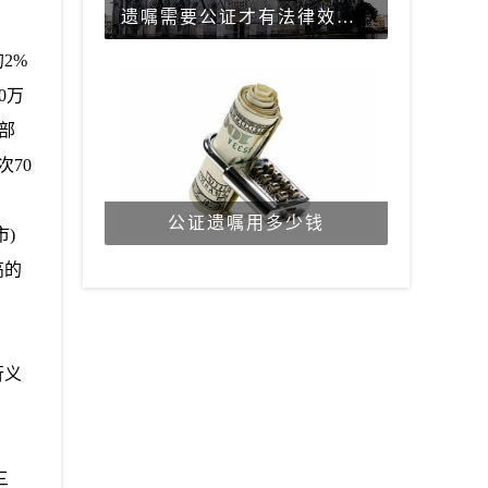
遗嘱需要公证才有法律效力吗？
2%
0万
的部
70
公证遗嘱用多少钱
)
高的
行义
三