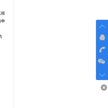
其规
的申
抗
在线
在
咨询
134-6
客服q
40743