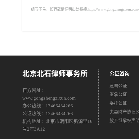
编写不易，如转载请标明出处链接:https://www.gongzhengzixun.com/zixu
公证咨询
遗嘱公证
官方网址：
继承公证
www.gongzhengzixun.com
委托公证
办公热线：13466434266
夫妻财产协议
公证热线：13466434266
放弃继承权声
机构地址：北京市朝阳区新源里16
号2座3A12