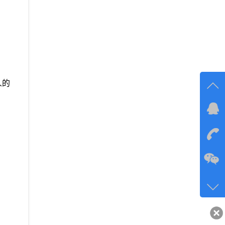
人的
在线
在
咨询
134-6
客服q
40743