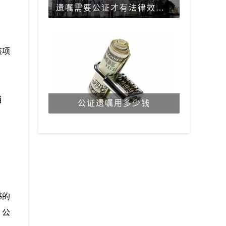
遗嘱需要公证才有法律效力吗？
该项
当
公证遗嘱用多少钱
书的
，公