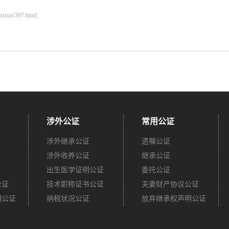
n/397.html;
涉外公证
常用公证
涉外继承公证
遗嘱公证
涉外收养公证
继承公证
出生医学证明公证
委托公证
公证
技术职称证书公证
夫妻财产协议公证
明公证
纳税状况公证
放弃继承权声明公证