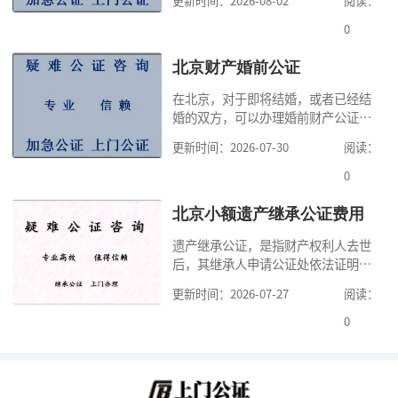
更新时间：2026-08-02
阅读：
高公证事项的效力，固定证据，但是
很多人不知道在北京办理公证需要多
0
少时间。今天公证咨询就来告诉大
家，办理公证的时候除了需要按照公
北京财产婚前公证
证处的要求填写申请表外，还需要知
在北京，对于即将结婚，或者已经结
道北京公证需要什么材料,北京公证需
婚的双方，可以办理婚前财产公证，
要多少钱？北京公
明确婚前财产的归属以及债务承担方
更新时间：2026-07-30
阅读：
式，可以避免个人财产引发的纠纷，
但是，在北京办理婚前财产公证，除
0
了按照规定提交真实、合法的证明材
料外，公证咨询告诉大家，我们有必
北京小额遗产继承公证费用
要知道北京婚前财产公证收费标准,北
遗产继承公证，是指财产权利人去世
京婚前财产公证机构？了解这些不仅
后，其继承人申请公证处依法证明继
有利于我们根
承人继承遗产行为的合法性与真实性
更新时间：2026-07-27
阅读：
的证明活动。通过公证，继承人可以
拿着享有继承权的公证书办理遗产过
0
户手续。公证咨询告诉大家，小额遗
产继承公证，也要遵守公证流程，依
法提交证明材料，按照规定交纳公证
费。我们在办理继承公证的时候，需